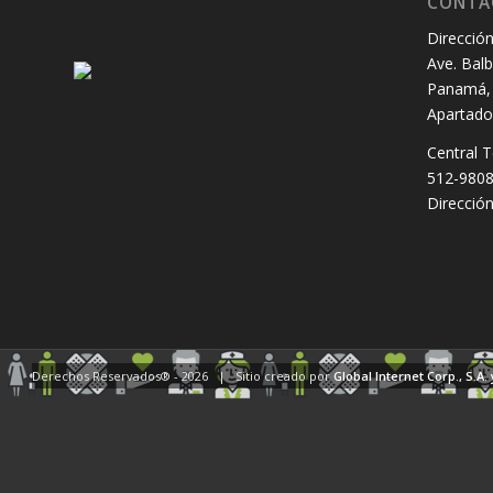
CONTÁ
Dirección
Ave. Balb
Panamá, 
Apartado
Central T
512-980
Dirección
Derechos Reservados® -
2026 | Sitio creado por
Global Internet Corp., S.A.