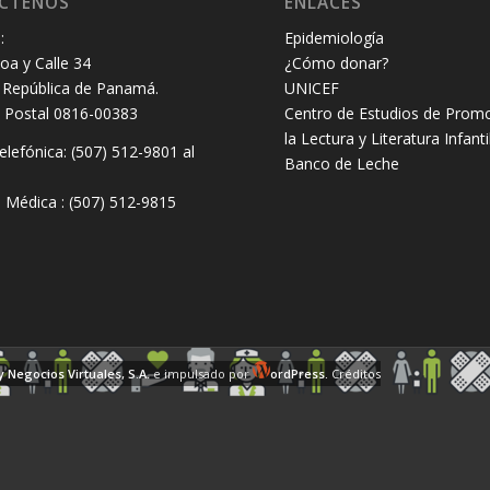
CTENOS
ENLACES
:
Epidemiología
oa y Calle 34
¿Cómo donar?
República de Panamá.
UNICEF
 Postal 0816-00383
Centro de Estudios de Prom
la Lectura y Literatura Infanti
elefónica: (507) 512-9801 al
Banco de Leche
8
 Médica : (507) 512-9815
y Negocios Virtuales, S.A.
e impulsado por
ordPress.
Créditos