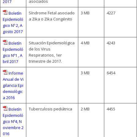
asociados
2017
Síndrome Fetal asociado
3 MB
4227
Boletín
a Zika o Zika Congénito
Epidemioló
gico Nº 2, A
gosto 2017
Situación Epidemiológica
4 MB
4243
Boletín
de los Virus
Epidemioló
Respiratorios, 1er
gico Nº1 , A
trimestre de 2017.
bril 2017
3 MB
6454
Informe
Anual de Vi
gilancia Epi
demiológic
a 2016
Tuberculosis pediátrica
2 MB
4455
Boletín
Epidemioló
gico Nº4, N
oviembre 2
016