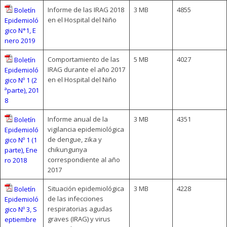
Informe de las IRAG 2018
3 MB
4855
Boletín
en el Hospital del Niño
Epidemioló
gico N°1, E
nero 2019
Comportamiento de las
5 MB
4027
Boletín
IRAG durante el año 2017
Epidemioló
en el Hospital del Niño
gico Nº 1 (2
ªparte), 201
8
Informe anual de la
3 MB
4351
Boletín
vigilancia epidemiológica
Epidemioló
de dengue, zika y
gico Nº 1 (1
chikungunya
parte), Ene
correspondiente al año
ro 2018
2017
Situación epidemiológica
3 MB
4228
Boletín
de las infecciones
Epidemioló
respiratorias agudas
gico Nº 3, S
graves (IRAG) y virus
eptiembre