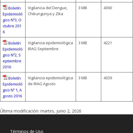
Vigilancia del Dengue,
3 MB
4360
Boletín
Chikungunya y Zika
Epidemioló
gico Nº3, O
ctubre 201
6
Vigilancia epidemiológica
3 MB
4221
Boletín
IRAG Septiembre
Epidemioló
gico Nº2, S
eptiembre
2016
Vigilancia epidemiológica
3 MB
4339
Boletín
de IRAG Agosto
Epidemioló
gico Nº 1, A
gosto 2016
Última modificación: martes, junio 2, 2026
Términos de Uso