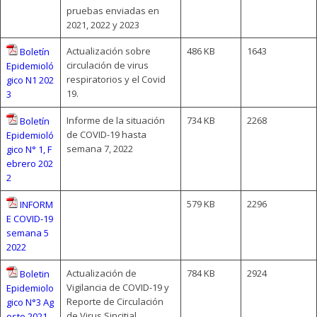
pruebas enviadas en
2021, 2022 y 2023
Actualización sobre
486 KB
1643
Boletín
circulación de virus
Epidemioló
respiratorios y el Covid
gico N1 202
19.
3
Informe de la situación
734 KB
2268
Boletín
de COVID-19 hasta
Epidemioló
semana 7, 2022
gico N° 1, F
ebrero 202
2
579 KB
2296
INFORM
E COVID-19
semana 5
2022
Actualización de
784 KB
2924
Boletin
Vigilancia de COVID-19 y
Epidemiolo
Reporte de Circulación
gico N°3 Ag
de Virus Sincitial
osto 2021