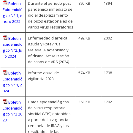
Durante el período post
895 KB
1394
Boletin
pandémico inmediato se
Epidemioló
dio el desplazamiento
gico N° 1, e
de picos estacionales de
nero 2025
varios virus respiratorios
Enfermedad diarreica
492 KB
2002
Boletín
aguda y Rotavirus,
Epidemioló
Malaria, Alacranismo y
gico N°2, Ju
ofidismo, Actualización
lio 2024
de casos de VRS (2024).
Informe anual de
574 KB
1798
Boletín
vigilancia 2023
Epidemioló
gico N° 1, 2
024
Datos epidemiológicos
361 KB
1702
Boletín
del virus respiratorio
Epidemioló
sincitial (VRS) obtenidos
gico N°2 20
a partir de la vigilancia
23
centinela de IRAG y los
resultados de las