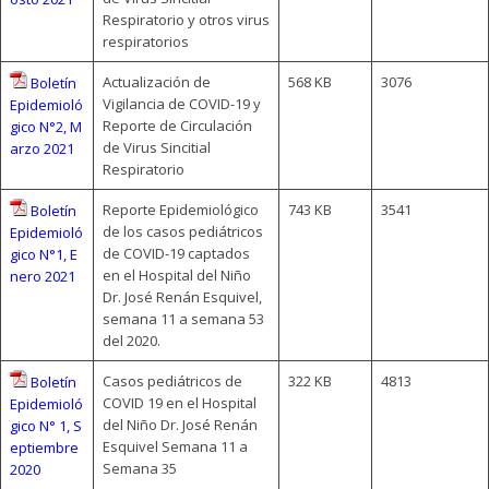
Respiratorio y otros virus
respiratorios
Actualización de
568 KB
3076
Boletín
Vigilancia de COVID-19 y
Epidemioló
Reporte de Circulación
gico N°2, M
de Virus Sincitial
arzo 2021
Respiratorio
Reporte Epidemiológico
743 KB
3541
Boletín
de los casos pediátricos
Epidemioló
de COVID-19 captados
gico N°1, E
en el Hospital del Niño
nero 2021
Dr. José Renán Esquivel,
semana 11 a semana 53
del 2020.
Casos pediátricos de
322 KB
4813
Boletín
COVID 19 en el Hospital
Epidemioló
del Niño Dr. José Renán
gico N° 1, S
Esquivel Semana 11 a
eptiembre
Semana 35
2020