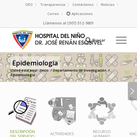
OEO
Transparencia
Contáctenos
Noticias
Correo
Aplicaciones
Llámenos al (507) 512-9801
Epidemiología
Usted está aquí:
Inicio
/
Departamento de Investigación
/
Epidemiología
Posterior
DESCRIPCIÓN
RECURSO
ACTIVIDADES
VAC
DEL SERVICIO
HUMANO