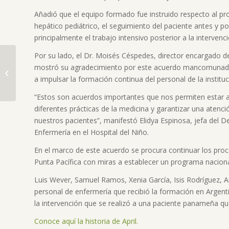
Añadió que el equipo formado fue instruido respecto al pr
hepático pediátrico, el seguimiento del paciente antes y po
principalmente el trabajo intensivo posterior a la intervenci
Por su lado, el Dr. Moisés Céspedes, director encargado de
mostró su agradecimiento por este acuerdo mancomunado
Hospital del Niño
a impulsar la formación continua del personal de la instituc
fortalece su equipo de
enfermería y técnicos
“Estos son acuerdos importantes que nos permiten estar a
de enferm...
diferentes prácticas de la medicina y garantizar una atenci
nuestros pacientes”, manifestó Elidya Espinosa, jefa del 
Enfermería en el Hospital del Niño.
En el marco de este acuerdo se procura continuar los proc
Punta Pacífica con miras a establecer un programa nacional
Luis Wever, Samuel Ramos, Xenia García, Isis Rodríguez, A
personal de enfermería que recibió la formación en Argenti
la intervención que se realizó a una paciente panameña que
Conoce aquí la historia de April.