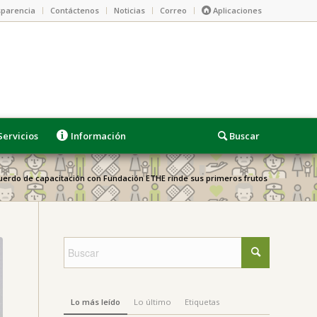
parencia
Contáctenos
Noticias
Correo
Aplicaciones
Servicios
Información
uerdo de capacitación con Fundación ETHE rinde sus primeros frutos
Lo más leído
Lo último
Etiquetas