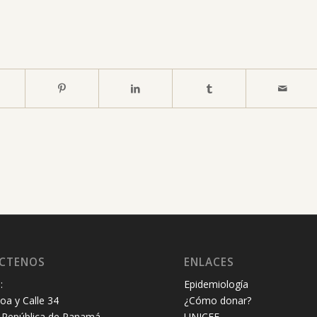
CTENOS
ENLACES
:
Epidemiología
oa y Calle 34
¿Cómo donar?
República de Panamá.
UNICEF