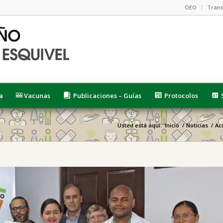
OEO
Trans
a
Vacunas
Publicaciones – Guías
Protocolos
Usted está aquí:
Inicio
/
Noticias
/
Ac