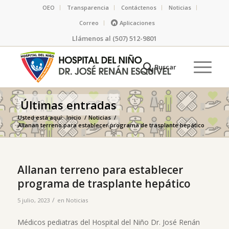
OEO
Transparencia
Contáctenos
Noticias
Correo
Aplicaciones
Llámenos al (507) 512-9801
Últimas entradas
Usted está aquí:
Inicio
/
Noticias
/
Allanan terreno para establecer programa de trasplante hepático
Allanan terreno para establecer
programa de trasplante hepático
/
5 julio, 2023
en
Noticias
Médicos pediatras del Hospital del Niño Dr. José Renán