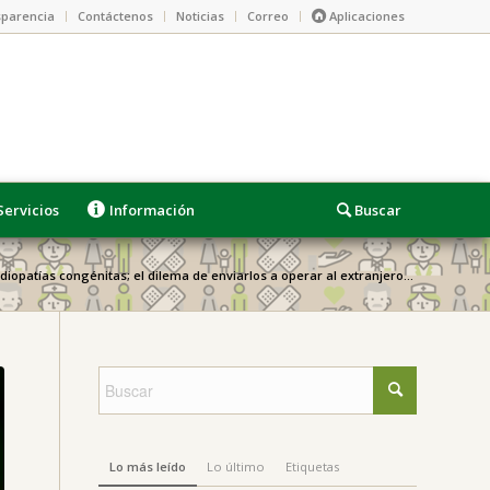
parencia
Contáctenos
Noticias
Correo
Aplicaciones
Servicios
Información
diopatías congénitas; el dilema de enviarlos a operar al extranjero...
Lo más leído
Lo último
Etiquetas