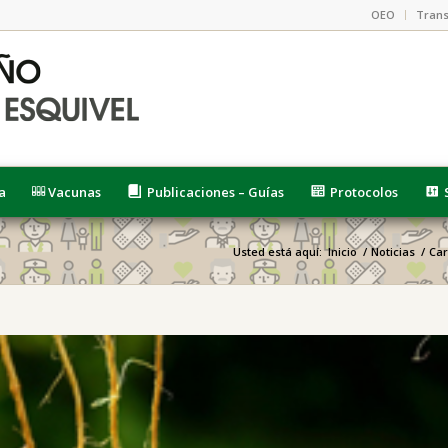
OEO
Trans
a
Vacunas
Publicaciones – Guías
Protocolos
Usted está aquí:
Inicio
/
Noticias
/
Car