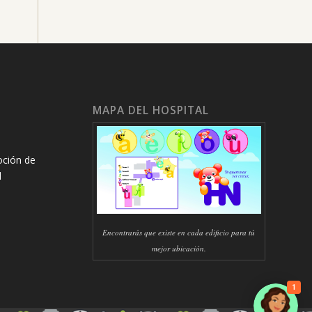
MAPA DEL HOSPITAL
oción de
l
Encontrarás que existe en cada edificio para tú
mejor ubicación.
1