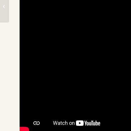
Primer curso de
cuidados críticos
pediátrico es impartido
en el Hospital del...