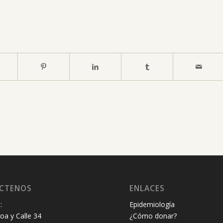
CTENOS
ENLACES
:
Epidemiología
oa y Calle 34
¿Cómo donar?