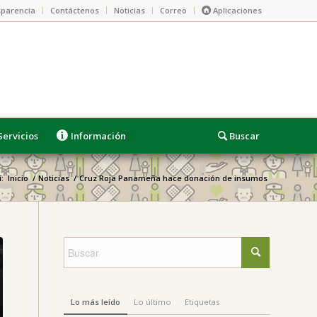
parencia
Contáctenos
Noticias
Correo
Aplicaciones
Servicios
Información
:
Inicio
/
Noticias
/
Cruz Roja Panameña hace donación de insumos
Lo más leído
Lo último
Etiquetas