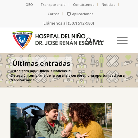
OEO
Transparencia
Contáctenos
Noticias
Correo
Aplicaciones
Llámenos al (507) 512-9801
Últimas entradas
Usted está aquí:
Inicio
/
Noticias
/
Detección temprana de la parálisis cerebral: una oportunidad para
transformar e...