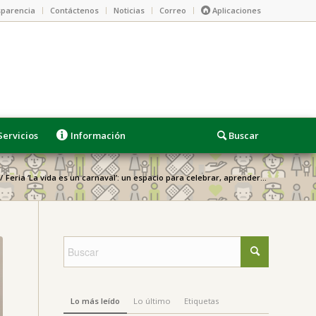
parencia
Contáctenos
Noticias
Correo
Aplicaciones
Servicios
Información
/
Feria ‘La vida es un carnaval’: un espacio para celebrar, aprender...
Lo más leído
Lo último
Etiquetas