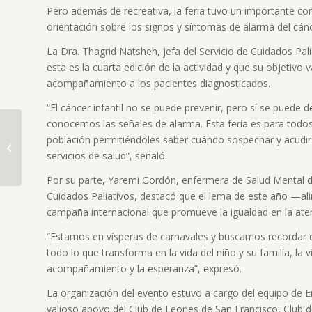
Pero además de recreativa, la feria tuvo un importante c
orientación sobre los signos y síntomas de alarma del cánc
La Dra. Thagrid Natsheh, jefa del Servicio de Cuidados Pali
esta es la cuarta edición de la actividad y que su objetivo v
acompañamiento a los pacientes diagnosticados.
“El cáncer infantil no se puede prevenir, pero sí se puede d
conocemos las señales de alarma. Esta feria es para todos
población permitiéndoles saber cuándo sospechar y acudir
servicios de salud”, señaló.
Jornada de Cirugía
Oncológica Pediátrica
Por su parte, Yaremi Gordón, enfermera de Salud Mental 
Compleja
Cuidados Paliativos, destacó que el lema de este año —al
campaña internacional que promueve la igualdad en la at
“Estamos en vísperas de carnavales y buscamos recordar qu
todo lo que transforma en la vida del niño y su familia, la 
acompañamiento y la esperanza”, expresó.
La organización del evento estuvo a cargo del equipo de En
valioso apoyo del Club de Leones de San Francisco, Club