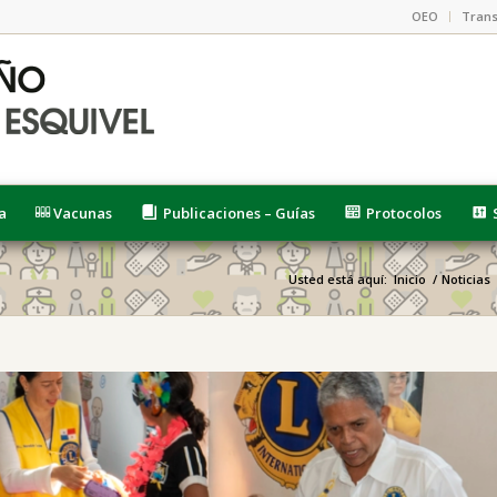
OEO
Trans
a
Vacunas
Publicaciones – Guías
Protocolos
Usted está aquí:
Inicio
/
Noticias