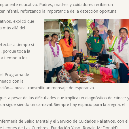
omponente educativo. Padres, madres y cuidadores recibieron
er infantil, reforzando la importancia de la detección oportuna.
ativos, explicó que
a más allá del
etectar a tiempo si
, porque toda la
 a tiempo a los
del Programa de
ineado con la
ención— busca transmitir un mensaje de esperanza.
e, a pesar de las dificultades que implica un diagnóstico de cáncer 
vida sigue siendo un carnaval. Siempre hay espacio para la alegría, el
fermería de Salud Mental y el Servicio de Cuidados Paliativos, con el
 de Leones de Las Cumbres, Fundación Yaso, Ronald McDonald’s,