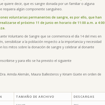
que quiere decir, que es sangre donada por un familiar o alguna
que requiera algún componente sanguíneo.
iones voluntarias permanentes de sangre, es por ello, que han
ealizarse el próximo 11 de junio en horario de 11:00 a.m. a 4:00
aza.
onante Voluntario de Sangre que se conmemora el día 14 del mes en
n, sensibilizar a la población respecto a la importancia y necesidad
on los mitos sobre la donación de sangre y celebrar al donante
cribirse y para ello se ha previsto el siguiente
a, Dra. Arinda Alemán, Maura Ballesteros y Kiriam Güete en orden de
N
TAMAÑO DE ARCHIVO
DESCARGAS