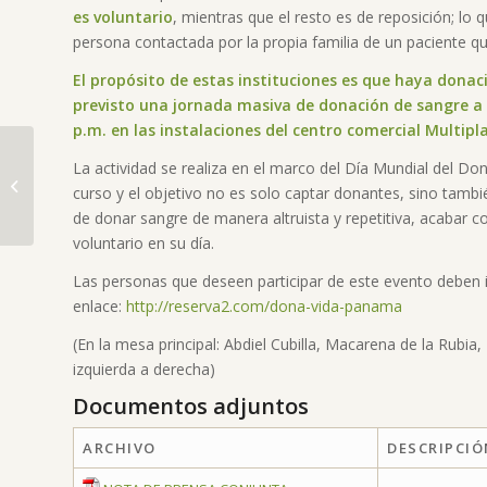
es voluntario
, mientras que el resto es de reposición; lo 
persona contactada por la propia familia de un paciente 
El propósito de estas instituciones es que haya donac
previsto una jornada masiva de donación de sangre a r
p.m. en las instalaciones del centro comercial Multipl
La actividad se realiza en el marco del Día Mundial del D
Realizan donación
curso y el objetivo no es solo captar donantes, sino tambié
para recuperación de
de donar sangre de manera altruista y repetitiva, acabar c
pacientes que han
voluntario en su día.
sufrido quemadur...
Las personas que deseen participar de este evento deben ins
enlace:
http://reserva2.com/dona-vida-panama
(En la mesa principal: Abdiel Cubilla, Macarena de la Rubi
izquierda a derecha)
Documentos adjuntos
ARCHIVO
DESCRIPCIÓ