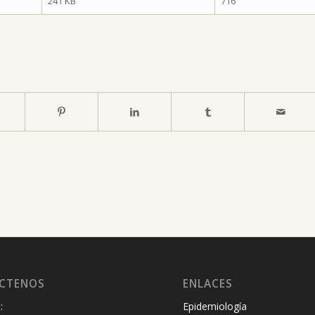
241 KB
716
CTENOS
ENLACES
:
Epidemiología