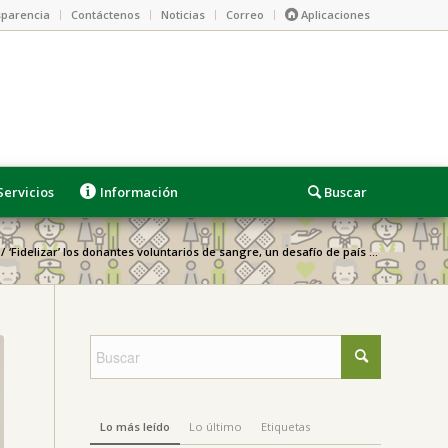
parencia
Contáctenos
Noticias
Correo
Aplicaciones
Servicios
Información
/
‘Fidelizar’ los donantes voluntarios de sangre, un desafío de país ...
Lo más leído
Lo último
Etiquetas