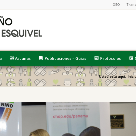
OEO
Trans
a
Vacunas
Publicaciones – Guías
Protocolos
Usted está aquí:
Inici