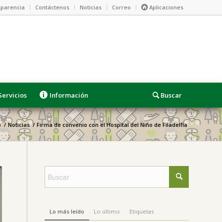
parencia
Contáctenos
Noticias
Correo
Aplicaciones
Servicios
Información
o
/
Noticias
/
Firma de convenio con el Hospital del Niño de Filadelfia
Lo más leído
Lo último
Etiquetas