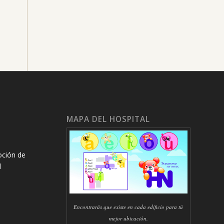
MAPA DEL HOSPITAL
oción de
l
Encontrarás que existe en cada edificio para tú
mejor ubicación.