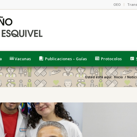
OEO
Trans
a
Vacunas
Publicaciones – Guías
Protocolos
Usted está aquí:
Inicio
/
Notic