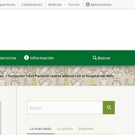
parencia
Contáctenos
Noticias
Correo
Aplicaciones
Servicios
Información
ias
/
Fundación Yaso Panamá realiza alianza con el Hospital del Niño
Lo más leído
Lo último
Etiquetas