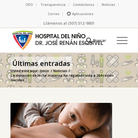
OEO
Transparencia
Contáctenos
Noticias
Correo
Aplicaciones
Llámenos al (507) 512-9801
Últimas entradas
Usted está aquí:
Inicio
/
Noticias
/
La donación de leche materna ha regalado vida a 264 recién
nacidos