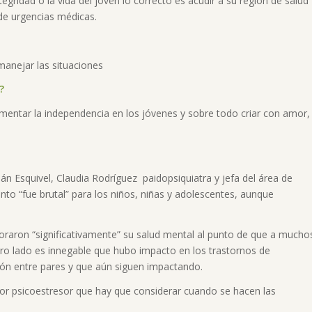
egridad o la vida del joven lo correcto es acudir a su región de salud
 de urgencias médicas.
manejar las situaciones
?
omentar la independencia en los jóvenes y sobre todo criar con amor,
nán Esquivel, Claudia Rodríguez paidopsiquiatra y jefa del área de
nto “fue brutal” para los niños, niñas y adolescentes, aunque
oraron “significativamente” su salud mental al punto de que a mucho
tro lado es innegable que hubo impacto en los trastornos de
ión entre pares y que aún siguen impactando.
tor psicoestresor que hay que considerar cuando se hacen las
.