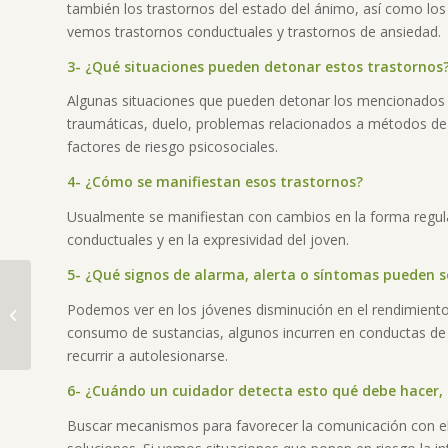
también los trastornos del estado del ánimo, así como lo
vemos trastornos conductuales y trastornos de ansiedad.
3- ¿Qué situaciones pueden detonar estos trastornos
Algunas situaciones que pueden detonar los mencionados s
traumáticas, duelo, problemas relacionados a métodos de c
factores de riesgo psicosociales.
4- ¿Cómo se manifiestan esos trastornos?
Usualmente se manifiestan con cambios en la forma regula
conductuales y en la expresividad del joven.
5- ¿Qué signos de alarma, alerta o síntomas pueden s
Podemos ver en los jóvenes disminución en el rendimiento es
Abren espacio para
consumo de sustancias, algunos incurren en conductas de 
que pacientes con
recurrir a autolesionarse.
dificultad visual sean
evaluados
6- ¿Cuándo un cuidador detecta esto qué debe hacer
Buscar mecanismos para favorecer la comunicación con e