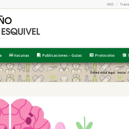
OEO
Trans
a
Vacunas
Publicaciones – Guías
Protocolos
Usted está aquí:
Inicio
/