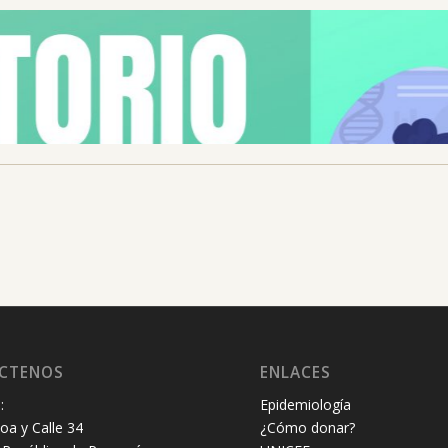
CTENOS
ENLACES
:
Epidemiología
oa y Calle 34
¿Cómo donar?