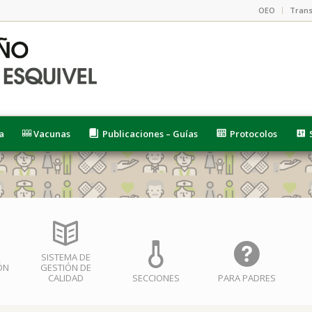
OEO
Trans
a
Vacunas
Publicaciones – Guías
Protocolos
SISTEMA DE
ÓN
GESTIÓN DE
CALIDAD
SECCIONES
PARA PADRES