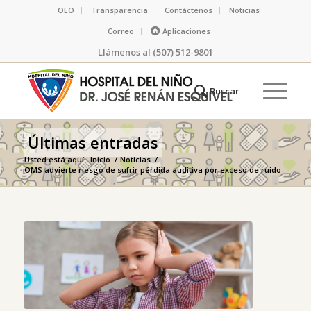
OEO
Transparencia
Contáctenos
Noticias
Correo
Aplicaciones
Llámenos al (507) 512-9801
Últimas entradas
Usted está aquí:
Inicio
/
Noticias
/
OMS advierte riesgo de sufrir pérdida auditiva por exceso de ruido