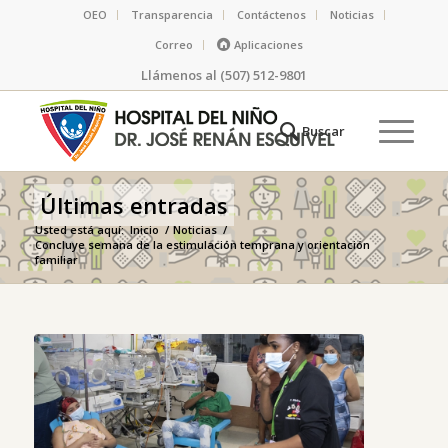
OEO
Transparencia
Contáctenos
Noticias
Correo
Aplicaciones
Llámenos al (507) 512-9801
Últimas entradas
Usted está aquí:
Inicio
/
Noticias
/
Concluye semana de la estimulación temprana y orientación
familiar