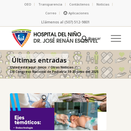
OEO
Transparencia
Contáctenos
Noticias
Correo
Aplicaciones
Llámenos al (507) 512-9801
Últimas entradas
Usted está aquí:
Inicio
/
Otras Noticias
/
LIII Congreso Nacional de Pediatría 18-20 junio del 2025