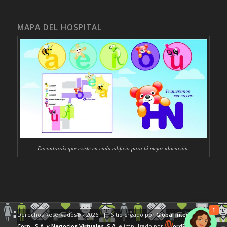
MAPA DEL HOSPITAL
Encontrarás que existe en cada edificio para tú mejor ubicación.
1
Derechos Reservados® -
2026 | Sitio creado por
Global Internet
Corp., S.A.
y Negocios Virtuales, S.A.
e impulsado por
ordPress.