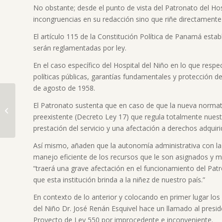
No obstante; desde el punto de vista del Patronato del Hos
incongruencias en su redacción sino que riñe directamente 
El artículo 115 de la Constitución Política de Panamá es
serán reglamentadas por ley.
En el caso específico del Hospital del Niño en lo que resp
políticas públicas, garantías fundamentales y protección d
de agosto de 1958.
El Patronato sustenta que en caso de que la nueva normati
preexistente (Decreto Ley 17) que regula totalmente nuestr
Unidad dental portátil
para el Servicio de
prestación del servicio y una afectación a derechos adquir
Odontología
Así mismo, añaden que la autonomía administrativa con la
manejo eficiente de los recursos que le son asignados y mo
“traerá una grave afectación en el funcionamiento del Patron
que esta institución brinda a la niñez de nuestro país.”
En contexto de lo anterior y colocando en primer lugar los i
del Niño Dr. José Renán Esquivel hace un llamado al presid
Proyecto de Ley 550 por improcedente e inconveniente.