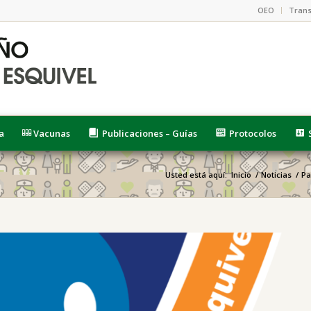
OEO
Trans
a
Vacunas
Publicaciones – Guías
Protocolos
Usted está aquí:
Inicio
/
Noticias
/
Pa