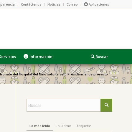
parencia
Contáctenos
Noticias
Correo
Aplicaciones
Servicios
Información
tronato del Hospital del Niño solicita veto Presidencial de proyecto ...
Lo más leído
Lo último
Etiquetas