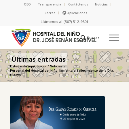
OEO
Transparencia
Contáctenos
Noticias
Correo
Aplicaciones
Llámenos al (507) 512-9801
Últimas entradas
Usted está aquí:
Inicio
/
Noticias
/
Personal del Hospital del Niño, lamenta el fallecimiento de la Dra.
Gladys ...