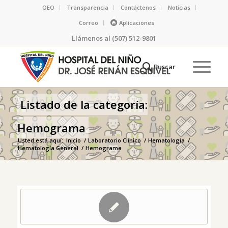
OEO
Transparencia
Contáctenos
Noticias
Correo
Aplicaciones
Llámenos al (507) 512-9801
Listado de la categoría:
Hemograma
Usted está aquí:
Inicio
/
Laboratorio Clínico
/
Hematología
/
Hematología General
/
Hemograma