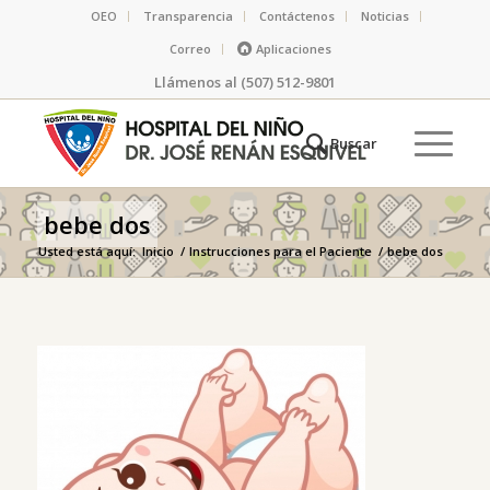
OEO
Transparencia
Contáctenos
Noticias
Correo
Aplicaciones
Llámenos al (507) 512-9801
bebe dos
Usted está aquí:
Inicio
/
Instrucciones para el Paciente
/
bebe dos