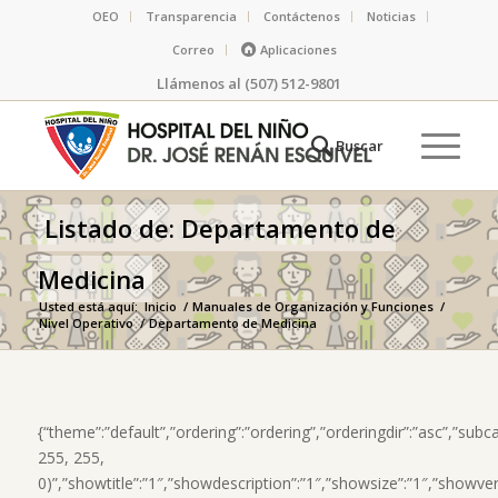
OEO
Transparencia
Contáctenos
Noticias
Correo
Aplicaciones
Llámenos al (507) 512-9801
Listado de: Departamento de
Medicina
Usted está aquí:
Inicio
/
Manuales de Organización y Funciones
/
Nivel Operativo
/
Departamento de Medicina
{“theme”:”default”,”ordering”:”ordering”,”orderingdir”:”asc”,”su
255, 255,
0)”,”showtitle”:”1″,”showdescription”:”1″,”showsize”:”1″,”showv